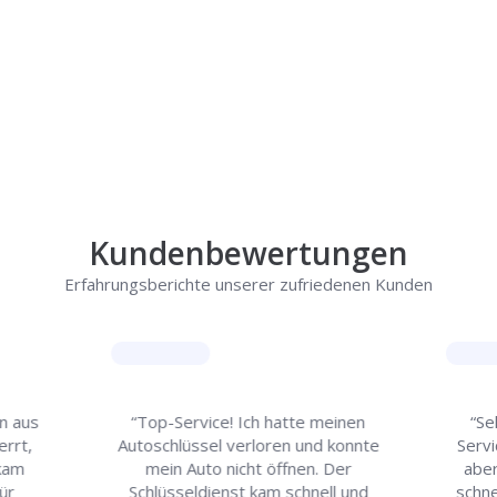
uns Ihr Problem lösen!
Kundenbewertungen
Erfahrungsberichte unserer zufriedenen Kunden
en aus
“Top-Service! Ich hatte meinen
“Se
rrt,
Autoschlüssel verloren und konnte
Servi
 kam
mein Auto nicht öffnen. Der
aber
ür
Schlüsseldienst kam schnell und
schne