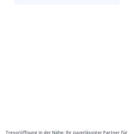
Rufen Sie uns jetzt an und
lassen Sie
uns Ihr Problem lösen!
Tresoröffnung in der Nähe: Ihr zuverlässiger Partner für